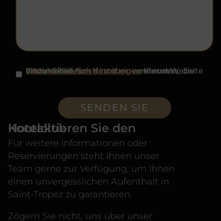
DSGVO
*
Wenn Sie dieses Kästchen ankreuzen, erklären Sie sich damit einverstanden, die
Datenschutzbestimmungen
dieser Website einzuhalten.
*
Kontaktieren Sie den Hotelclub
Für weitere Informationen oder
Reservierungen steht Ihnen unser
Team gerne zur Verfügung, um Ihnen
einen unvergesslichen Aufenthalt in
Saint-Tropez zu garantieren.
Zögern Sie nicht, uns über unser