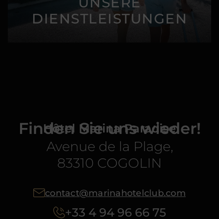
UNSERE
DIENSTLEISTUNGEN
Finden Sie uns wieder!
Hôtel Marina Paradise
Avenue de la Plage,
83310 COGOLIN
contact@marinahotelclub.com
+33 4 94 96 66 75