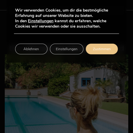
Wir verwenden Cookies, um dir die bestmögliche
Erfahrung auf unserer Website zu bieten.
In den
Einstellungen
kannst du erfahren, welche
Cookies wir verwenden oder sie ausschalten.
Entdecken Sie unsere Dienstleistungen, den Pool und unsere Preise
Ablehnen
Einstellungen
Zustimmen