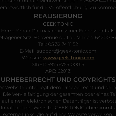
Intrakommunale Mehrwertsteuer: FR8482944799
erantwortlich für die Veröffentlichung: Zu komm
REALISIERUNG
GEEK TONIC
 Herrn Yohan Darmayan in seiner Eigenschaft als
etragener Sitz: 50 avenue du Lac Marion, 64200 Bia
Tel.: 05 32 74 11 52
E-Mail: support@geek-tonic.com
Website:
www.geek-tonic.com
SIRET: 89746755100015
APE: 6201Z
URHEBERRECHT UND COPYRIGHTS
ser Website unterliegt dem Urheberrecht und dem
 Die Vervielfältigung der gesamten oder eines Tei
m auf einem elektronischen Datenträger ist ver
 Inhalt auf der Website. GEEK TONIC übernimmt 
externe Links, die auf diese Website verweisen.