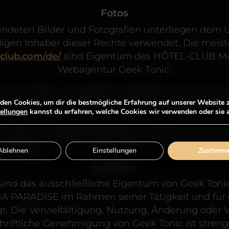
Fotos
endeten Bilder und Fotografien unterliegen dem
gen Inhaber dieser Rechte verwendet. Die meist
club.com/de/
sind Eigentum des HÔTEL-CLUB M
Webagentur Geek Tonic.
tum des HOTEL-CLUB MARINA PARADISE sind, dürfen ohne
tzes nicht reproduziert, verändert, übertragen oder 
en Cookies, um dir die bestmögliche Erfahrung auf unserer Website z
tellungen
kannst du erfahren, welche Cookies wir verwenden oder sie 
eek Tonic zur Verfügung gestellt und werden von HÔ
 Weiterverwendung dieser Bilder durch Dritte ist o
Ablehnen
Einstellungen
Zustimm
untersagt.
Symbole
sind das ausschließliche Eigentum von Geek Toni
ARADISE im Rahmen seiner Tätigkeit und für ei
. Die Vervielfältigung, Nutzung, Änderung oder 
chriftliche Genehmigung von Geek Tonic ist streng