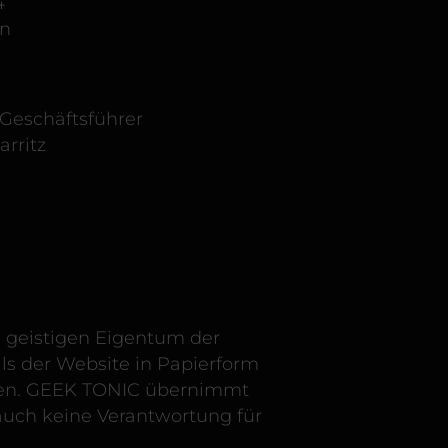
4
en
 Geschäftsführer
rritz
 geistigen Eigentum der
ls der Website in Papierform
boten. GEEK TONIC übernimmt
auch keine Verantwortung für