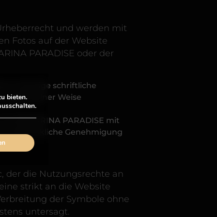
 Urheberrecht und werden mit
en Fotos auf der Website
ARINA PARADISE oder der
 vorherige schriftliche
in irgendeiner Weise
u bieten.
ausschalten.
TEL-CLUB MARINA PARADISE mit
hne ausdrückliche Genehmigung
en
c, der die Nutzungsrechte an
ne strikt an die Website
Verbreitung der Symbole ohne
stens untersagt.