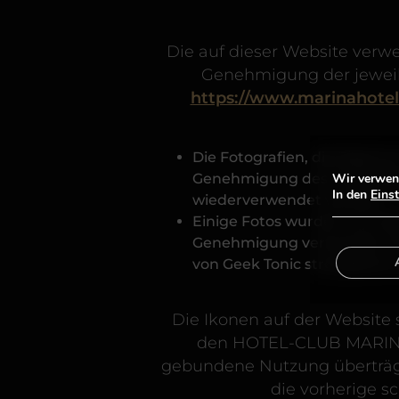
Die auf dieser Website verw
Genehmigung der jeweili
https://www.marinahotel
Die Fotografien, die Eigen
Genehmigung des Campingpla
Wir verwend
In den
Eins
wiederverwendet werden.
Einige Fotos wurden von G
Genehmigung verwendet. Die
von Geek Tonic strengstens 
Die Ikonen auf der Website 
den HOTEL-CLUB MARINA P
gebundene Nutzung überträgt
die vorherige s