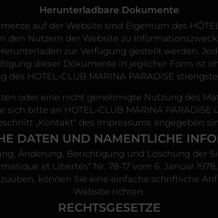
Herunterladbare Dokumente
umente auf der Website sind Eigentum des HÔ
den Nutzern der Website zu Informationszwecke
erunterladen zur Verfügung gestellt werden. Je
ältigung dieser Dokumente in jeglicher Form ist oh
 des HOTEL-CLUB MARINA PARADISE strengsten
ten oder eine nicht genehmigte Nutzung des Mat
 sich bitte an HOTEL-CLUB MARINA PARADISE üb
bschnitt „Kontakt“ des Impressums angegeben sin
HE DATEN UND NAMENTLICHE INF
ang, Änderung, Berichtigung und Löschung der 
ormatique et Libertés“ Nr. 78-17 vom 6. Januar 1978
uüben, können Sie eine einfache schriftliche An
Website richten.
RECHTSGESETZE