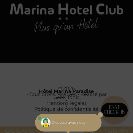
© 2026
Hôtel Marina Paradise
- Tous droits réservés - Réalisé par
Geek Tonic
-
Mentions légales
-
FAST
Politique de confidentialité
CHECK-IN
Discutez avec nous
04 94 96 66 75
NOUS CONTACTER