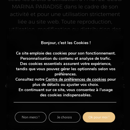
MARINA PARADISE dans le cadre de son
activité et pour une utilisation strictement
liée au site web. Toute reproduction,
utilisation, modification ou distribution des
icônes sans l’autorisation écrite préalable de
Bonjour, c'est les Cookies !
Geek Tonic est strictement interdite.
Documents téléchargeables
Ce site emploie des cookies pour son fonctionnement.
Personnalisation du contenu et analyse de trafic.
Les documents téléchargeables présents sur
Des
cookies essentiels
assurent votre expérience,
tandis que vous pouvez gérer les optionnels selon vos
le site sont la propriété de l’HÔTEL-CLUB
préférences.
MARINA PARADISE. Ces documents peuvent
Consultez notre
Centre de préférences de cookies
pour
plus de détails ou ajuster vos choix.
être mis à disposition pour le téléchargement
En continuant sur ce site, vous consentez à l'usage
par les utilisateurs du site à des fins
des cookies indispensables.
d’information et pour un usage personnel
uniquement. Toute autre utilisation,
modification, distribution ou reproduction de
Non merci !
Je choisis
Ok pour moi !
ces documents, sous quelque forme que ce