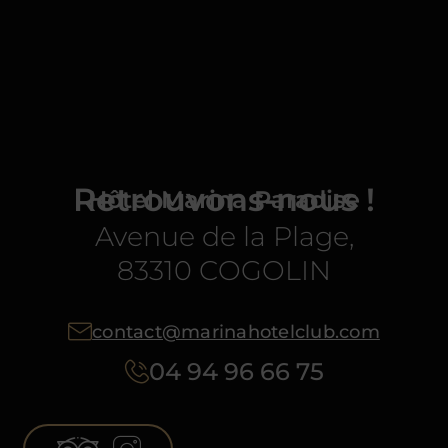
Retrouvons-nous !
Hôtel Marina Paradise
Avenue de la Plage,
83310 COGOLIN
contact@marinahotelclub.com
04 94 96 66 75