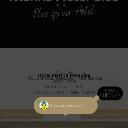
© 2026
Hôtel Marina Paradise
- Tous droits réservés - Réalisé par
Geek Tonic
-
Mentions légales
-
FAST
Politique de confidentialité
CHECK-IN
Discutez avec nous
04 94 96 66 75
NOUS CONTACTER