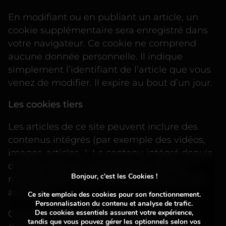
En modifiant ou en publiant un article, un
cookie supplémentaire sera enregistré dans
votre navigateur. Ce cookie ne comprend
aucune donnée personnelle. Il indique
simplement l’identifiant de l’article que vous
venez de modifier. Il expire au bout d’un jour.
Les cookies tiers
Les articles de ce site peuvent inclure des
contenus intégrés (par exemple des vidéos,
images, articles…). Le contenu intégré depuis
d’autres sites se comporte de la même
Bonjour, c'est les Cookies !
manière que si le visiteur se rendait sur cet
autre site.
Ce site emploie des cookies pour son fonctionnement.
Personnalisation du contenu et analyse de trafic.
Des
cookies essentiels
assurent votre expérience,
Ces sites web pourraient collecter des
tandis que vous pouvez gérer les optionnels selon vos