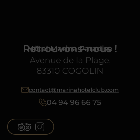
Retrouvons-nous !
Hôtel Marina Paradise
Avenue de la Plage,
83310 COGOLIN
contact@marinahotelclub.com
04 94 96 66 75